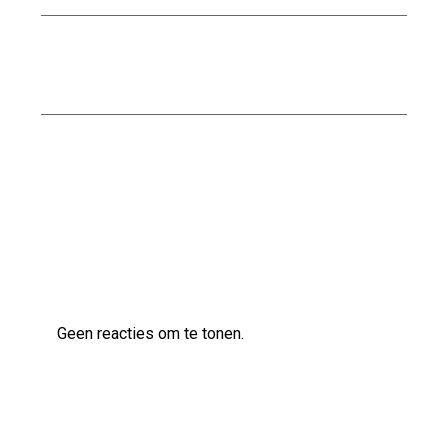
Stalen trap kopen: Een moderne en duurzame
toevoeging voor uw interieur
Kwaliteitsbouw op maat bij Scholten Bouw
Laatste reacties
Geen reacties om te tonen.
Archief