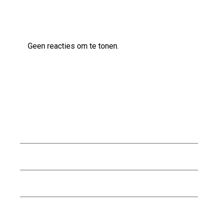
Laatste reacties
Geen reacties om te tonen.
Archief
augustus 2026
juli 2026
juni 2026
mei 2026