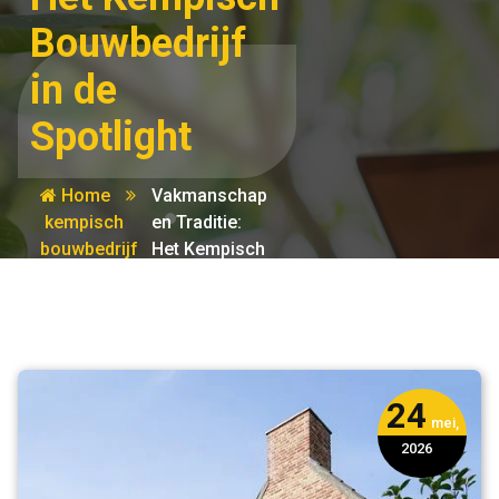
Bouwbedrijf
in de
Spotlight
Home
Vakmanschap
kempisch
en Traditie:
bouwbedrijf
Het Kempisch
Bouwbedrijf
in de
Spotlight
24
mei,
2026