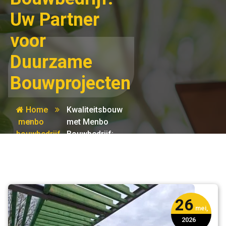
Uw Partner
voor
Duurzame
Bouwprojecten
Home
Kwaliteitsbouw
menbo
met Menbo
bouwbedrijf
Bouwbedrijf:
Uw Partner
voor
Duurzame
Bouwprojecten
26
mei,
2026