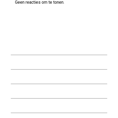
Geen reacties om te tonen.
Archief
augustus 2026
juli 2026
juni 2026
mei 2026
april 2026