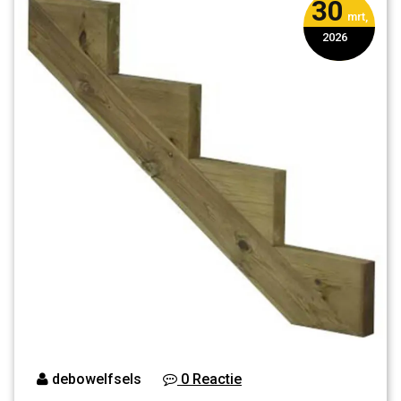
30
mrt,
2026
debowelfsels
0 Reactie