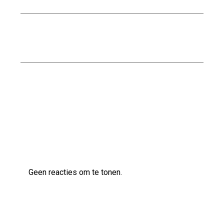
Stalen trap kopen: Een moderne en duurzame
toevoeging voor uw interieur
Kwaliteitsbouw op maat bij Scholten Bouw
Laatste reacties
Geen reacties om te tonen.