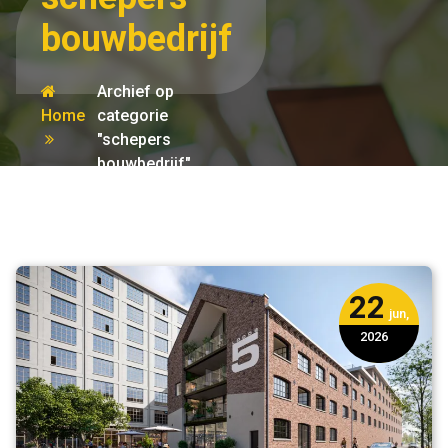
bouwbedrijf
Archief op
Home
categorie
"schepers
bouwbedrijf"
22
jun,
2026