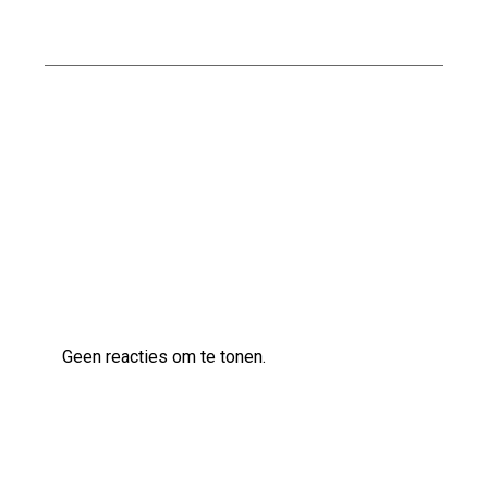
Bouwbedrijf
Professioneel Bouwen met Nabben
Bouwbedrijf: Uw Betrouwbare Partner in de
Bouwsector
Laatste reacties
Geen reacties om te tonen.
Archief