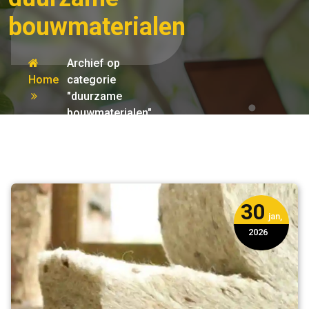
bouwmaterialen
Archief op
Home
categorie
"duurzame
bouwmaterialen"
30
jan,
2026