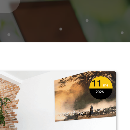
11
mei,
2026