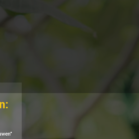
n:
ouwen"