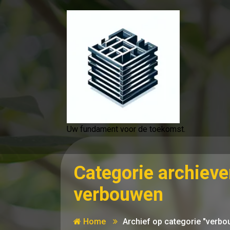
Spring
naar
de
inhoud
Uw fundament voor de toekomst.
Categorie archieve
verbouwen
Home
Archief op categorie "verb