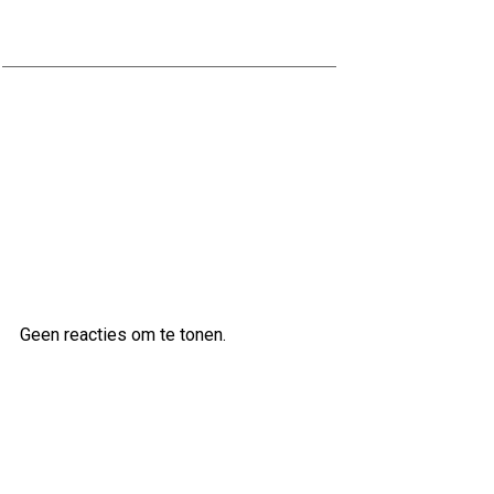
interieur
Kwaliteitsbouw op maat bij Scholten
Bouw
Laatste reacties
Geen reacties om te tonen.
Archief