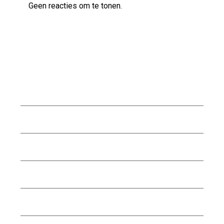
Geen reacties om te tonen.
Archief
augustus 2026
juli 2026
juni 2026
mei 2026
april 2026