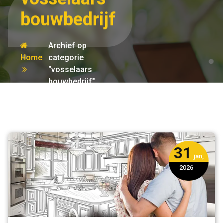
bouwbedrijf
Archief op
Home
categorie
"vosselaars
bouwbedrijf"
31
jan,
2026