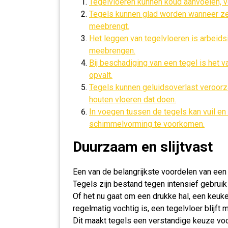
Tegelvloeren kunnen koud aanvoelen, v
Tegels kunnen glad worden wanneer ze na
meebrengt.
Het leggen van tegelvloeren is arbeids
meebrengen.
Bij beschadiging van een tegel is het 
opvalt.
Tegels kunnen geluidsoverlast veroorza
houten vloeren dat doen.
In voegen tussen de tegels kan vuil e
schimmelvorming te voorkomen.
Duurzaam en slijtvast
Een van de belangrijkste voordelen van een 
Tegels zijn bestand tegen intensief gebruik 
Of het nu gaat om een drukke hal, een keuk
regelmatig vochtig is, een tegelvloer blijf
Dit maakt tegels een verstandige keuze voo