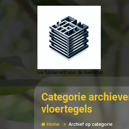
Spring
naar
de
inhoud
Uw fundament voor de toekomst.
Categorie archieve
vloertegels
Home
Archief op categorie