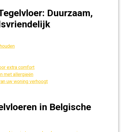
Tegelvloer: Duurzaam,
svriendelijk
rhouden
or extra comfort
n met allergieën
van uw woning verhoogt
lvloeren in Belgische