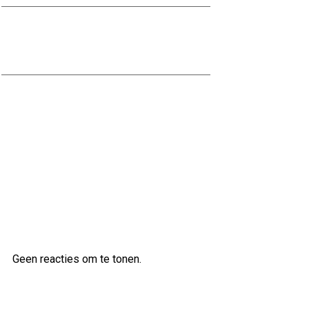
Kwaliteitsvol bouwen met
Naessens Bouwbedrijf
Professioneel Bouwen met Nabben
Bouwbedrijf: Uw Betrouwbare
Partner in de Bouwsector
Laatste reacties
Geen reacties om te tonen.