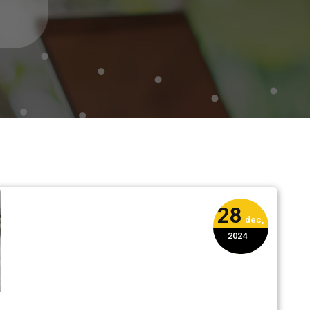
28
dec,
2024