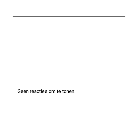
naar Een Groenere Toekomst
Kwaliteitsvol bouwen met Naessens
Bouwbedrijf
Laatste reacties
Geen reacties om te tonen.
Archief