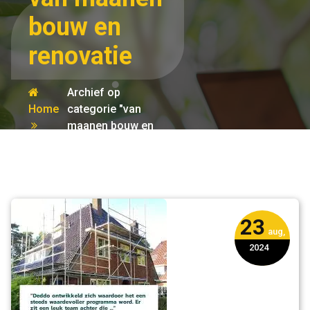
bouw en
renovatie
Archief op
Home
categorie "van
maanen bouw en
renovatie"
23
aug,
2024