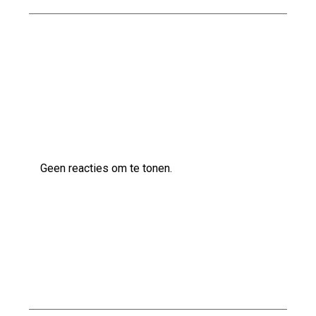
Kwaliteitsbouw op maat bij Scholten Bouw
Laatste reacties
Geen reacties om te tonen.
Archief
juli 2026