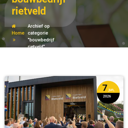
rietveld
Archief op
Home
categorie
"bouwbedrijf
rietveld"
7
jun,
2026