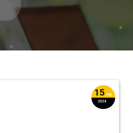
15
okt,
2024