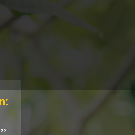
n:
oop