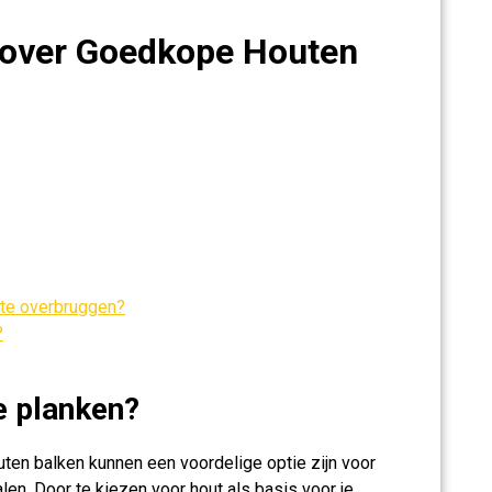
 over Goedkope Houten
 te overbruggen?
?
e planken?
en balken kunnen een voordelige optie zijn voor
en. Door te kiezen voor hout als basis voor je