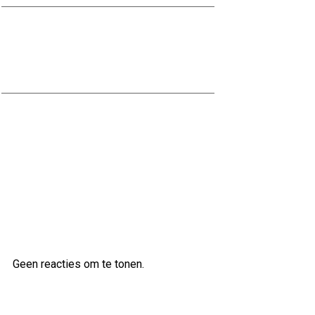
Nationaal Pakket Duurzaam
Bouwen: De Weg naar Een Groenere
Toekomst
Kwaliteitsvol bouwen met
Naessens Bouwbedrijf
Laatste reacties
Geen reacties om te tonen.