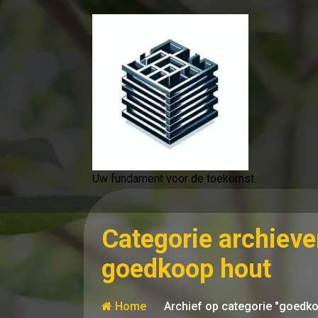
Spring
naar
de
inhoud
Uw fundament voor de toekomst.
Categorie archieve
goedkoop hout
Home
Archief op categorie "goedk