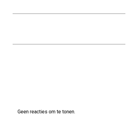
bouwsector.
Stalen trap kopen: Een moderne en duurzame
toevoeging voor uw interieur
Kwaliteitsbouw op maat bij Scholten Bouw
Laatste reacties
Geen reacties om te tonen.