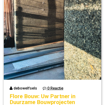
debowelfsels
0 Reactie
Flore Bouw: Uw Partner in
Duurzame Bouwprojecten