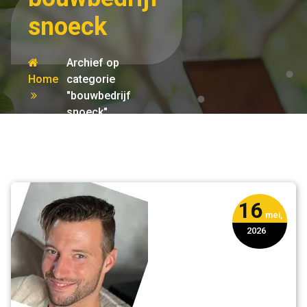
snoeck
Archief op
Home
categorie
"bouwbedrijf
snoeck"
16
mei,
2026