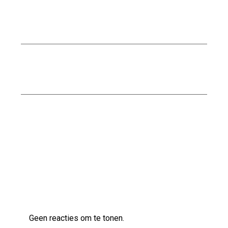
Kwaliteitsbouw met Nijssen Bouw: Uw
Betrouwbare Partner in de Bouwindustrie
Nationaal Pakket Duurzaam Bouwen: De Weg
naar Een Groenere Toekomst
Kwaliteitsvol bouwen met Naessens
Bouwbedrijf
Laatste reacties
Geen reacties om te tonen.