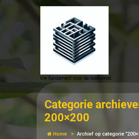
Spring
naar
de
inhoud
Uw fundament voor de toekomst.
Categorie archieve
200×200
Home
Archief op categorie "200×