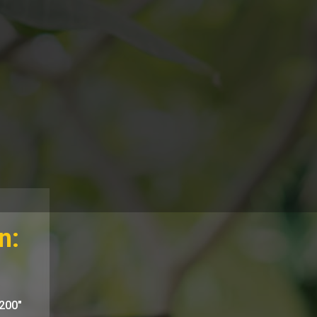
n:
200"