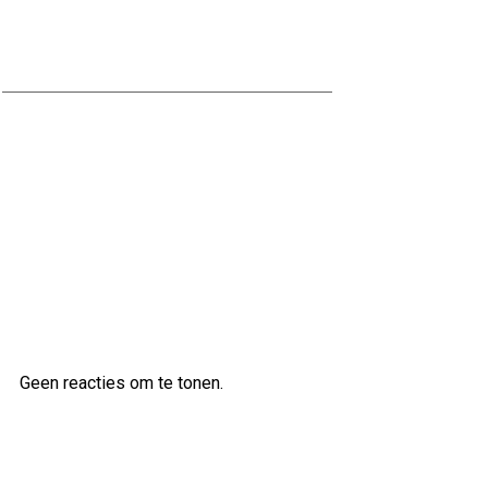
Kwaliteitsvol bouwen met
Naessens Bouwbedrijf
Professioneel Bouwen met Nabben
Bouwbedrijf: Uw Betrouwbare
Partner in de Bouwsector
Laatste reacties
Geen reacties om te tonen.