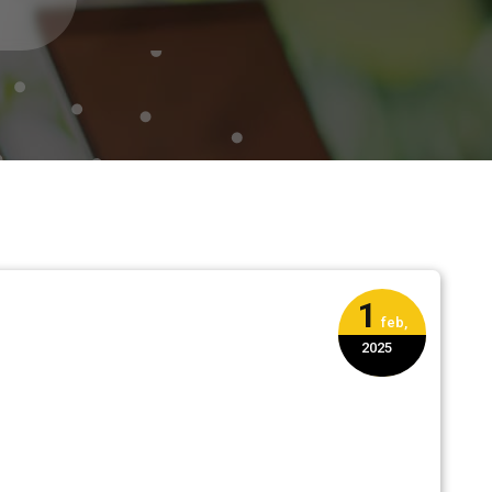
1
feb,
2025