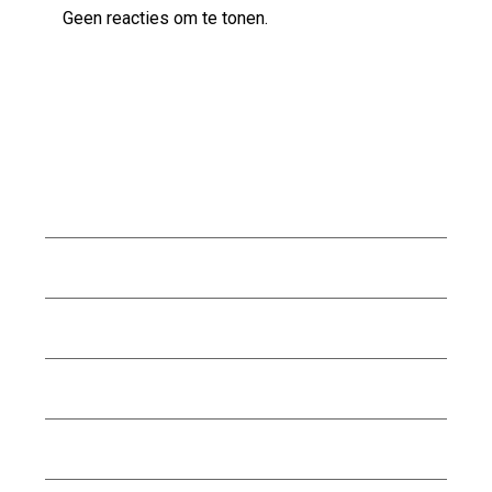
Geen reacties om te tonen.
Archief
augustus 2026
juli 2026
juni 2026
mei 2026
april 2026