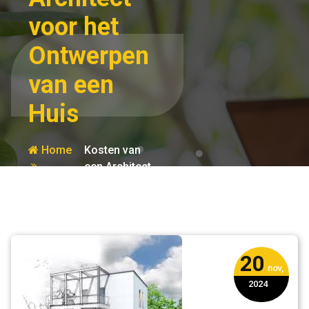
voor het
Ontwerpen
van een
Huis
Home
Kosten van
een Architect
architect
voor het
Ontwerpen van
een Huis
20
nov,
2024