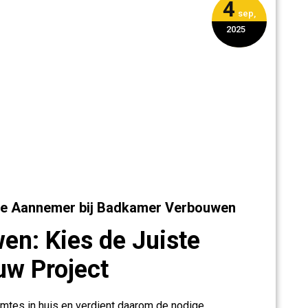
4
sep,
2025
ste Aannemer bij Badkamer Verbouwen
n: Kies de Juiste
w Project
imtes in huis en verdient daarom de nodige