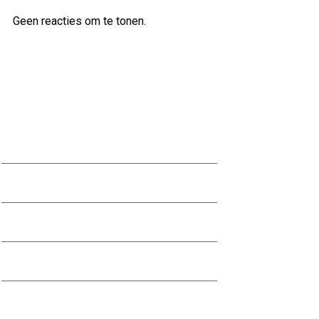
Geen reacties om te tonen.
Archief
juli 2026
juni 2026
mei 2026
april 2026
maart 2026