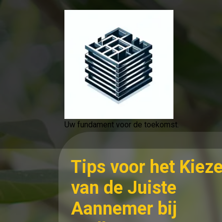
Spring
naar
de
inhoud
Uw fundament voor de toekomst.
Tips voor het Kiez
van de Juiste
Aannemer bij