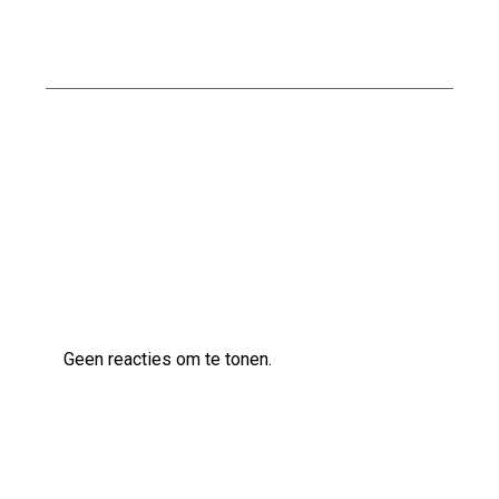
Nationaal Pakket Duurzaam Bouwen: De Weg
naar Een Groenere Toekomst
Kwaliteitsvol bouwen met Naessens
Bouwbedrijf
Laatste reacties
Geen reacties om te tonen.
Archief