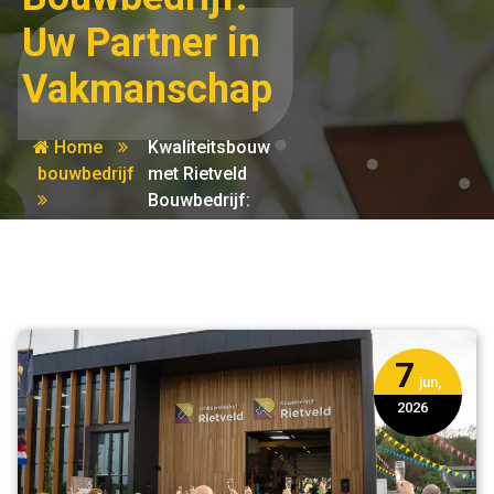
Uw Partner in
Vakmanschap
Home
Kwaliteitsbouw
bouwbedrijf
met Rietveld
Bouwbedrijf:
Uw Partner in
Vakmanschap
7
jun,
2026