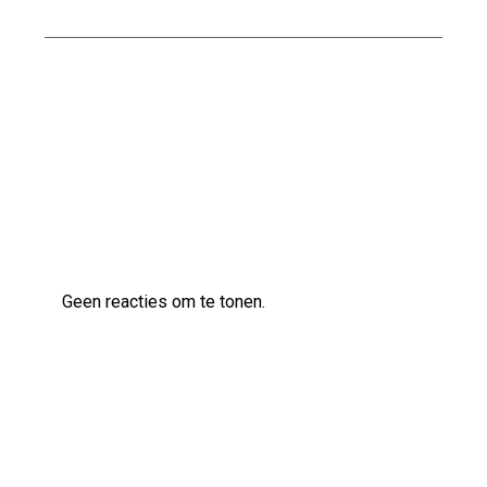
Kwaliteitsvol bouwen met Naessens
Bouwbedrijf
Laatste reacties
Geen reacties om te tonen.
Archief