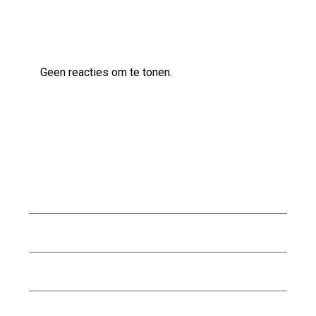
Laatste reacties
Geen reacties om te tonen.
Archief
augustus 2026
juli 2026
juni 2026
mei 2026