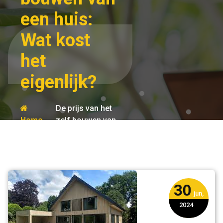
een huis:
Wat kost
het
eigenlijk?
De prijs van het
Home
zelf bouwen van
bouw
een huis: Wat
je eigen
kost het
huis
eigenlijk?
30
jun,
2024