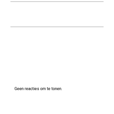
Nationaal Pakket Duurzaam Bouwen: De Weg
naar Een Groenere Toekomst
Kwaliteitsvol bouwen met Naessens
Bouwbedrijf
Laatste reacties
Geen reacties om te tonen.