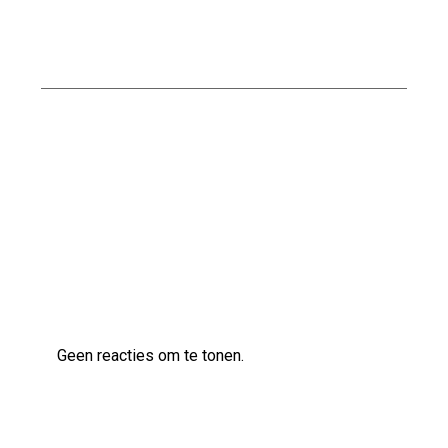
Kwaliteitsvol bouwen met Naessens
Bouwbedrijf
Professioneel Bouwen met Nabben
Bouwbedrijf: Uw Betrouwbare Partner in de
Bouwsector
Laatste reacties
Geen reacties om te tonen.