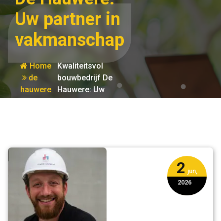
Uw partner in
vakmanschap
Home
Kwaliteitsvol
de
bouwbedrijf De
hauwere
Hauwere: Uw
partner in
vakmanschap
2
jun,
2026