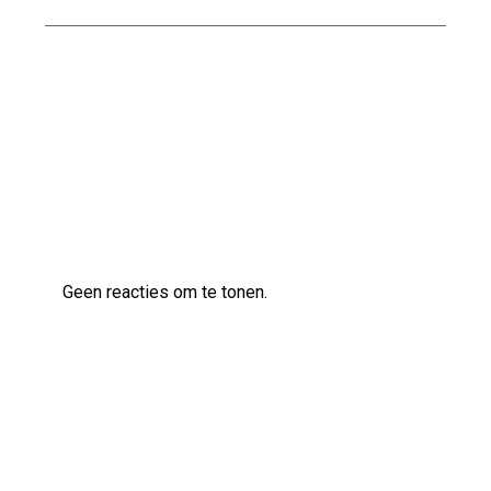
Kwaliteitsvol bouwen met Naessens
Bouwbedrijf
Laatste reacties
Geen reacties om te tonen.
Archief
augustus 2026