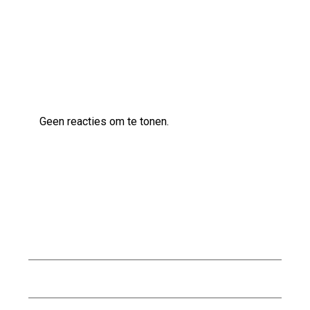
Laatste reacties
Geen reacties om te tonen.
Archief
augustus 2026
juli 2026