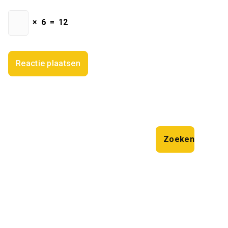
×
6
=
12
Zoeken
Zoeken
Laatste artikelen