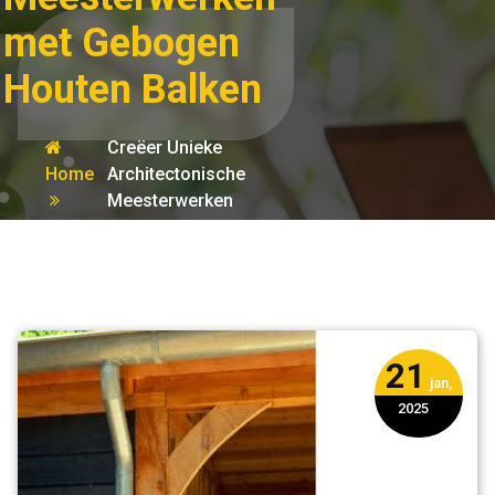
met Gebogen
Houten Balken
Creëer Unieke
Home
Architectonische
Meesterwerken
hout
met Gebogen
Houten Balken
21
jan,
2025