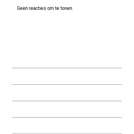
Geen reacties om te tonen.
Archief
juli 2026
juni 2026
mei 2026
april 2026
maart 2026