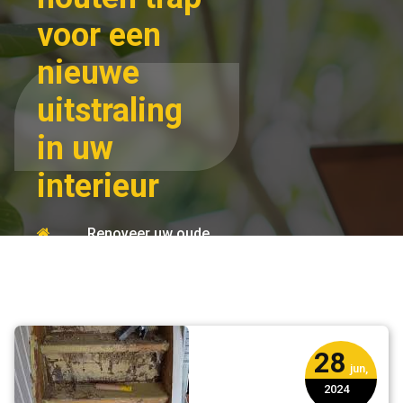
voor een
nieuwe
uitstraling
in uw
interieur
Renoveer uw oude
Home
houten trap voor
een nieuwe
hout
uitstraling in uw
interieur
28
jun,
2024