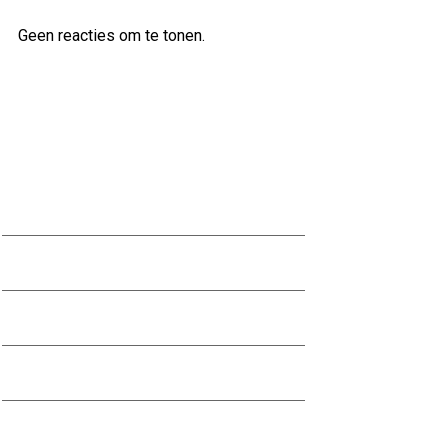
Geen reacties om te tonen.
Archief
augustus 2026
juli 2026
juni 2026
mei 2026
april 2026