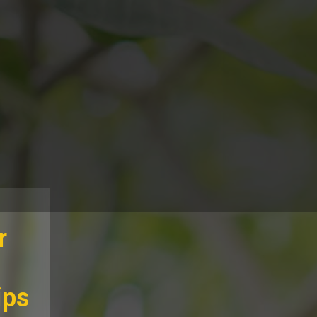
r
ips