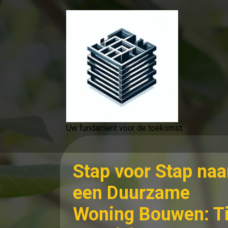
Spring
naar
de
inhoud
Uw fundament voor de toekomst.
Stap voor Stap naa
een Duurzame
Woning Bouwen: T