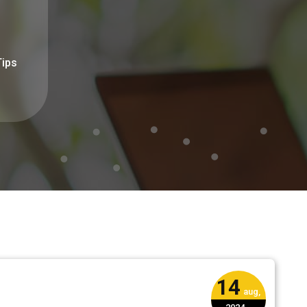
ips
14
aug,