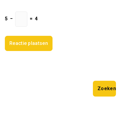
5
−
=
4
Zoeken
Zoeken
Laatste artikelen