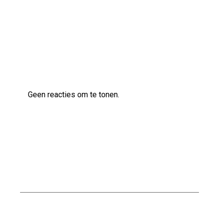
Kwaliteitsbouw op maat bij Scholten Bouw
Laatste reacties
Geen reacties om te tonen.
Archief
juli 2026
juni 2026