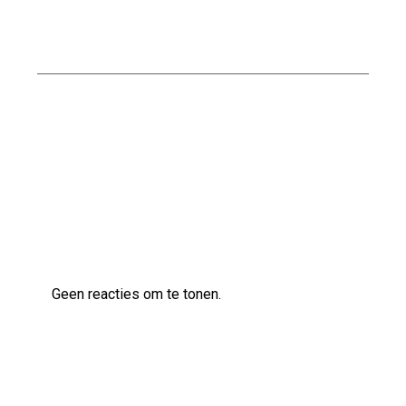
Nationaal Pakket Duurzaam Bouwen: De Weg
naar Een Groenere Toekomst
Kwaliteitsvol bouwen met Naessens
Bouwbedrijf
Laatste reacties
Geen reacties om te tonen.
Archief