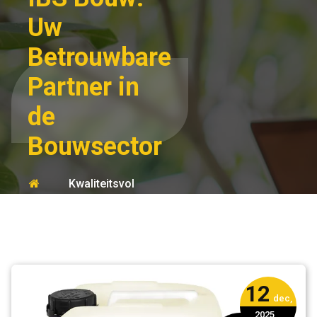
Uw
Betrouwbare
Partner in
de
Bouwsector
Kwaliteitsvol
Home
Bouwen met IBS
ibs
Bouw: Uw
Betrouwbare
Partner in de
Bouwsector
12
dec,
2025