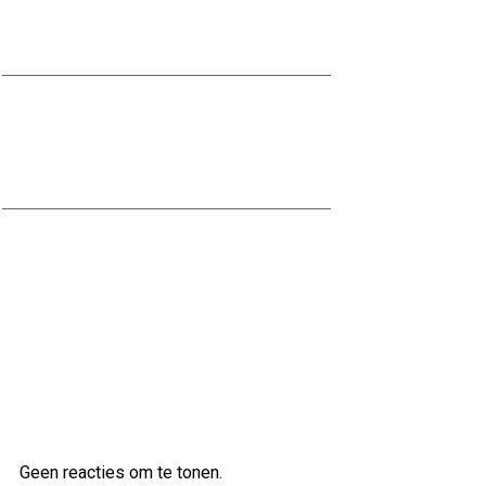
Kwaliteit in bedrijfskleding voor de
bouwsector.
Stalen trap kopen: Een moderne en
duurzame toevoeging voor uw
interieur
Kwaliteitsbouw op maat bij Scholten
Bouw
Laatste reacties
Geen reacties om te tonen.