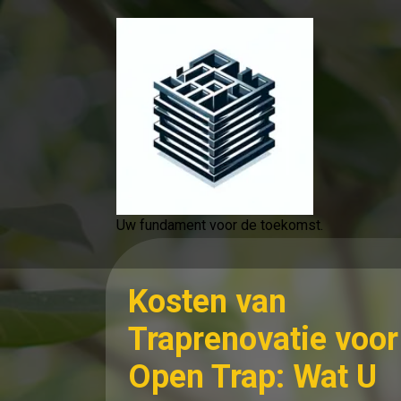
Spring
naar
de
inhoud
Uw fundament voor de toekomst.
Kosten van
Traprenovatie voor
Open Trap: Wat U