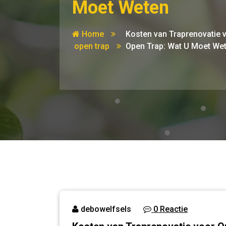
Moet Weten
Home
Kosten van Traprenovatie 
open trap
Open Trap: Wat U Moet We
debowelfsels
0 Reactie