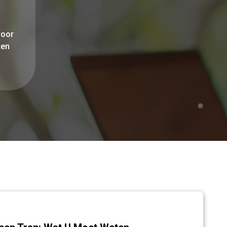
voor
ten