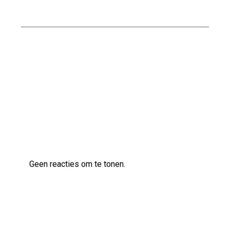
Bouwbedrijf
Professioneel Bouwen met Nabben
Bouwbedrijf: Uw Betrouwbare Partner in de
Bouwsector
Laatste reacties
Geen reacties om te tonen.
Archief