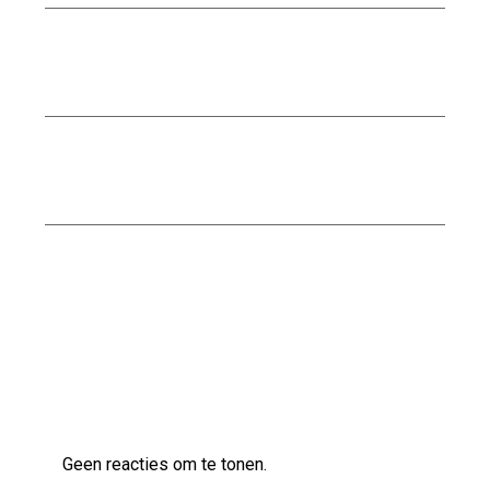
Kwaliteit in bedrijfskleding voor de
bouwsector.
Stalen trap kopen: Een moderne en duurzame
toevoeging voor uw interieur
Kwaliteitsbouw op maat bij Scholten Bouw
Laatste reacties
Geen reacties om te tonen.