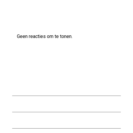
Laatste reacties
Geen reacties om te tonen.
Archief
juli 2026
juni 2026
mei 2026