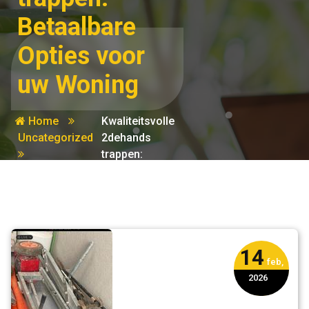
Betaalbare
Opties voor
uw Woning
Home
Kwaliteitsvolle
Uncategorized
2dehands
trappen:
Betaalbare
Opties voor
uw Woning
14
feb,
2026