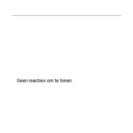
toevoeging voor uw interieur
Kwaliteitsbouw op maat bij Scholten Bouw
Laatste reacties
Geen reacties om te tonen.
Archief
juli 2026