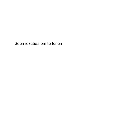
Laatste reacties
Geen reacties om te tonen.
Archief
augustus 2026
juli 2026