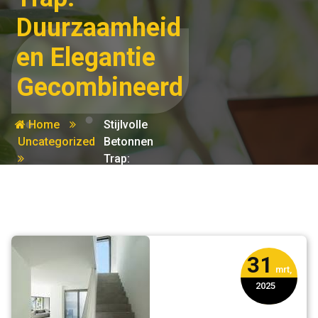
Duurzaamheid
en Elegantie
Gecombineerd
Home
Stijlvolle
Uncategorized
Betonnen
Trap:
Duurzaamheid
en Elegantie
Gecombineerd
31
mrt,
2025