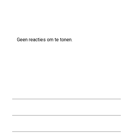
Laatste reacties
Geen reacties om te tonen.
Archief
juli 2026
juni 2026
mei 2026