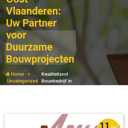
Vlaanderen:
Uw Partner
voor
Duurzame
Bouwprojecten
Home
Kwaliteitsvol
Uncategorized
Bouwbedrijf in
Oost-
Vlaanderen:
Uw Partner
voor
Duurzame
Bouwprojecten
11
mrt,