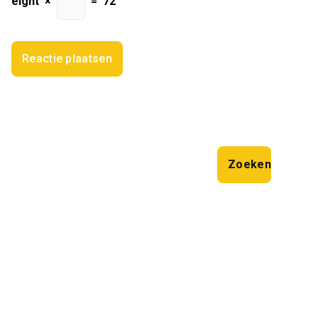
eight
×
=
72
Zoeken
Zoeken
Laatste artikelen
Smit’s Bouwbedrijf BV: Uw Partner in