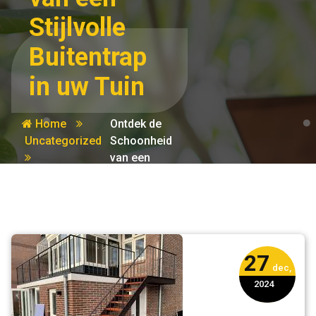
Stijlvolle
Buitentrap
in uw Tuin
Home
Ontdek de
Uncategorized
Schoonheid
van een
Stijlvolle
Buitentrap
in uw Tuin
27
dec,
2024