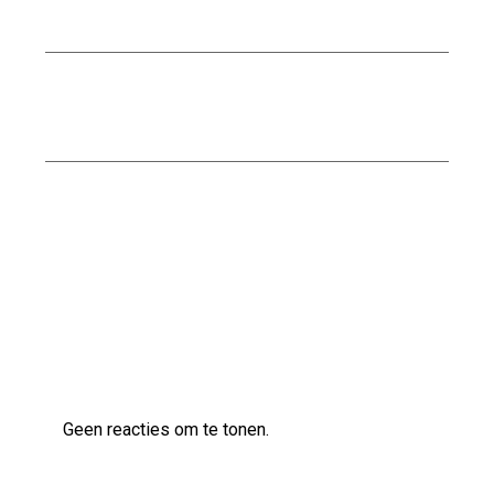
Betrouwbare Partner in de Bouwindustrie
Nationaal Pakket Duurzaam Bouwen: De Weg
naar Een Groenere Toekomst
Kwaliteitsvol bouwen met Naessens
Bouwbedrijf
Laatste reacties
Geen reacties om te tonen.