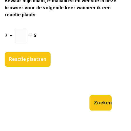
Bewaar mijn naam, e-mailadres en website in deze
browser voor de volgende keer wanneer ik een
reactie plaats.
7
−
=
5
Zoeken
Zoeken