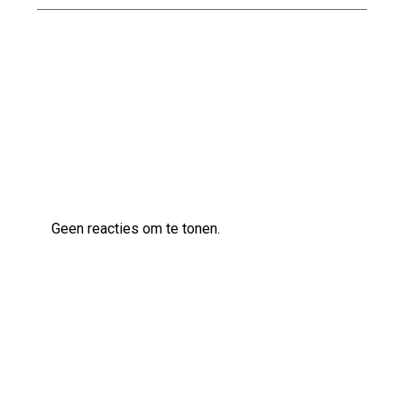
Kwaliteitsvol bouwen met Naessens
Bouwbedrijf
Laatste reacties
Geen reacties om te tonen.
Archief
augustus 2026