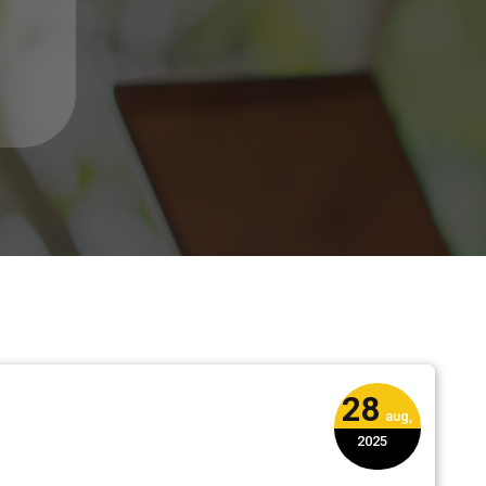
28
aug,
2025