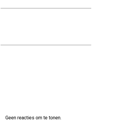
Stalen trap kopen: Een moderne en
duurzame toevoeging voor uw
interieur
Kwaliteitsbouw op maat bij Scholten
Bouw
Laatste reacties
Geen reacties om te tonen.