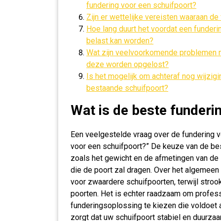
fundering voor een schuifpoort?
Zijn er wettelijke vereisten waaraan d
Hoe lang duurt het voordat een funderin
belast kan worden?
Wat zijn veelvoorkomende problemen m
deze worden opgelost?
Is het mogelijk om achteraf nog wijzig
bestaande schuifpoort?
Wat is de beste funderi
Een veelgestelde vraag over de fundering vo
voor een schuifpoort?” De keuze van de bes
zoals het gewicht en de afmetingen van de
die de poort zal dragen. Over het algemee
voor zwaardere schuifpoorten, terwijl stroo
poorten. Het is echter raadzaam om profess
funderingsoplossing te kiezen die voldoet 
zorgt dat uw schuifpoort stabiel en duurzaam