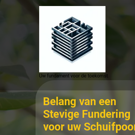
Spring
naar
de
inhoud
Uw fundament voor de toekomst.
Belang van een
Stevige Fundering
voor uw Schuifpoo