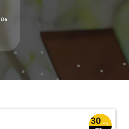
: De
30
aug,