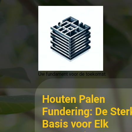
Spring
naar
de
inhoud
Uw fundament voor de toekomst.
Houten Palen
Fundering: De Ster
Basis voor Elk