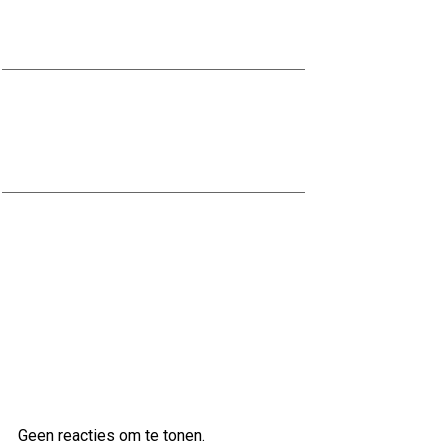
Kwaliteit in bedrijfskleding voor de
bouwsector.
Stalen trap kopen: Een moderne en
duurzame toevoeging voor uw
interieur
Kwaliteitsbouw op maat bij Scholten
Bouw
Laatste reacties
Geen reacties om te tonen.