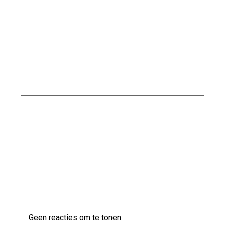
Kwaliteitsbouw met Nijssen Bouw: Uw
Betrouwbare Partner in de Bouwindustrie
Nationaal Pakket Duurzaam Bouwen: De Weg
naar Een Groenere Toekomst
Kwaliteitsvol bouwen met Naessens
Bouwbedrijf
Laatste reacties
Geen reacties om te tonen.