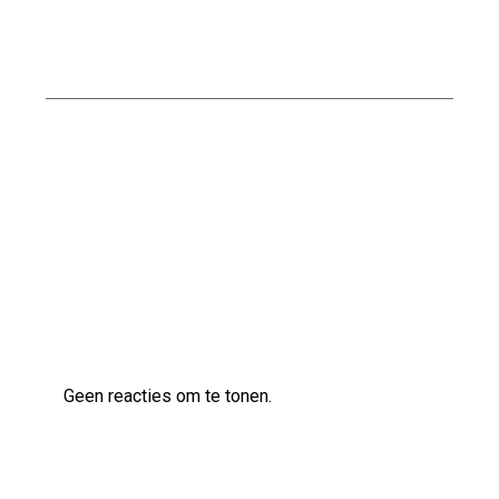
Kwaliteitsvol bouwen met Naessens
Bouwbedrijf
Professioneel Bouwen met Nabben
Bouwbedrijf: Uw Betrouwbare Partner in de
Bouwsector
Laatste reacties
Geen reacties om te tonen.