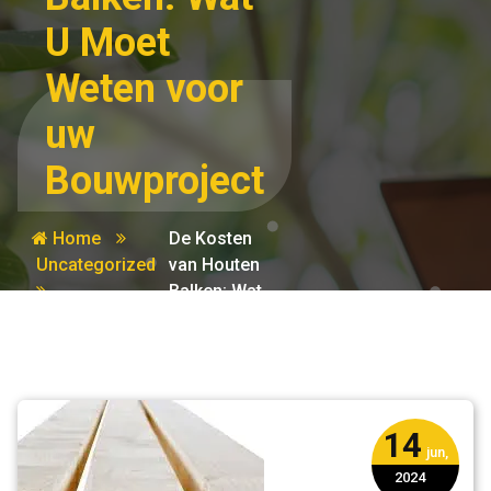
U Moet
Weten voor
uw
Bouwproject
Home
De Kosten
Uncategorized
van Houten
Balken: Wat
U Moet
Weten voor
uw
Bouwproject
14
jun,
2024