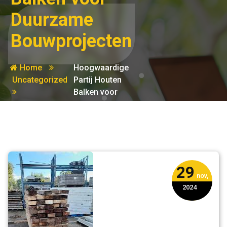
Duurzame
Bouwprojecten
Home
Hoogwaardige
Uncategorized
Partij Houten
Balken voor
Duurzame
Bouwprojecten
29
nov,
2024