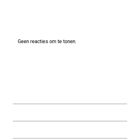
Laatste reacties
Geen reacties om te tonen.
Archief
augustus 2026
juli 2026
juni 2026