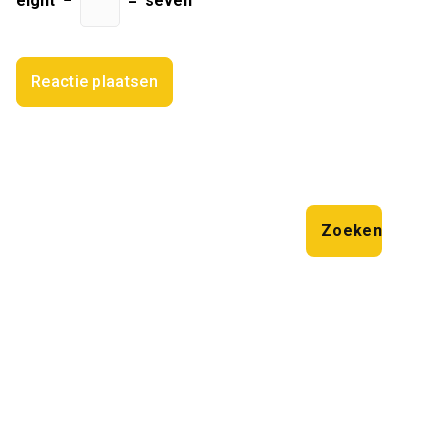
eight
−
=
seven
Zoeken
Zoeken
Laatste artikelen
Innovatieve Bouwprojecten met NG Bouw: