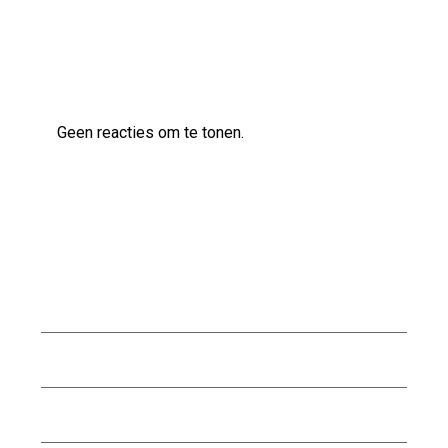
Laatste reacties
Geen reacties om te tonen.
Archief
juli 2026
juni 2026
mei 2026