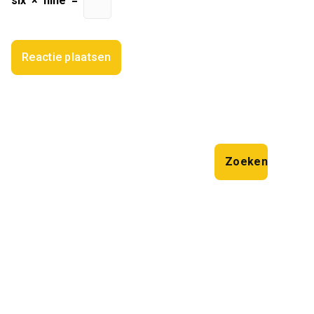
six
×
nine
=
Zoeken
Zoeken
Laatste artikelen
Smit’s Bouwbedrijf BV: Uw Partner in