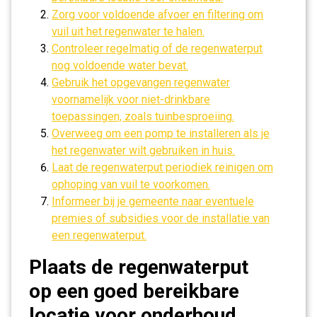
Zorg voor voldoende afvoer en filtering om
vuil uit het regenwater te halen.
Controleer regelmatig of de regenwaterput
nog voldoende water bevat.
Gebruik het opgevangen regenwater
voornamelijk voor niet-drinkbare
toepassingen, zoals tuinbesproeiing.
Overweeg om een pomp te installeren als je
het regenwater wilt gebruiken in huis.
Laat de regenwaterput periodiek reinigen om
ophoping van vuil te voorkomen.
Informeer bij je gemeente naar eventuele
premies of subsidies voor de installatie van
een regenwaterput.
Plaats de regenwaterput
op een goed bereikbare
locatie voor onderhoud.