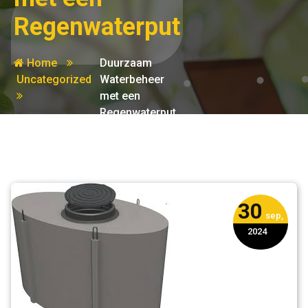
Regenwaterput
Home
Duurzaam
Uncategorized
Waterbeheer
met een
Regenwaterput
30
sep,
2024