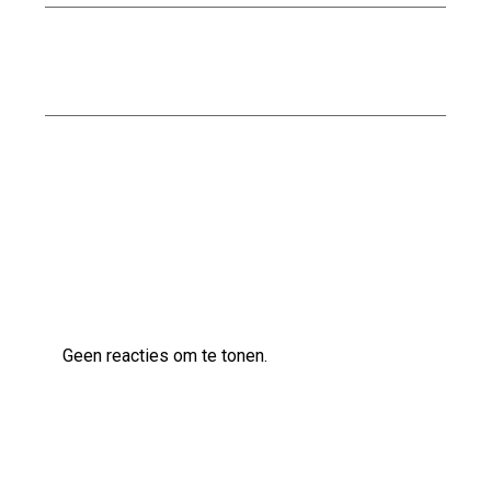
Stalen trap kopen: Een moderne en duurzame
toevoeging voor uw interieur
Kwaliteitsbouw op maat bij Scholten Bouw
Laatste reacties
Geen reacties om te tonen.
Archief