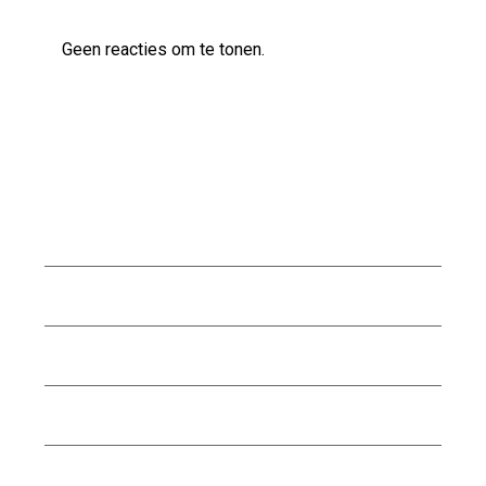
Geen reacties om te tonen.
Archief
augustus 2026
juli 2026
juni 2026
mei 2026
april 2026