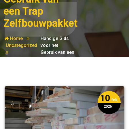
een Trap
Zelfbouwpakket
Home
Handige Gids
Uncategorized
voor het
Gebruik van een
Trap
Zelfbouwpakket
10
feb,
2026