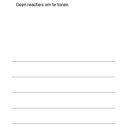
Geen reacties om te tonen.
Archief
augustus 2026
juli 2026
juni 2026
mei 2026
april 2026