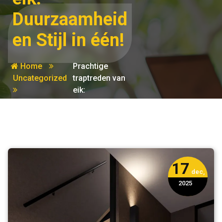
Duurzaamheid
en Stijl in één!
Home
Prachtige
Uncategorized
traptreden van
eik:
Duurzaamheid
en Stijl in één!
17
dec,
2025