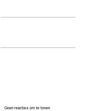
Kwaliteit in bedrijfskleding voor de
bouwsector.
Stalen trap kopen: Een moderne en
duurzame toevoeging voor uw
interieur
Kwaliteitsbouw op maat bij Scholten
Bouw
Laatste reacties
Geen reacties om te tonen.