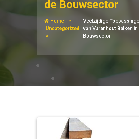
de Bouwsector
Home
Veelzijdige Toepassing
Uncategorized
van Vurenhout Balken in
Bouwsector