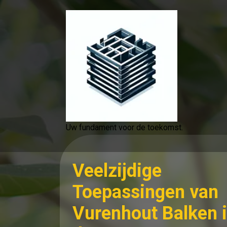
Spring
naar
de
inhoud
Uw fundament voor de toekomst.
Veelzijdige
Toepassingen van
Vurenhout Balken 