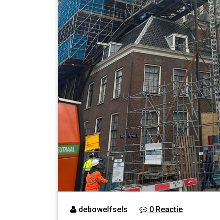
debowelfsels
0 Reactie