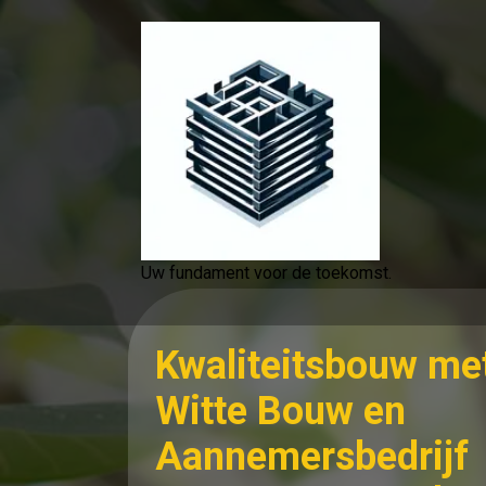
Spring
naar
de
inhoud
Uw fundament voor de toekomst.
Kwaliteitsbouw me
Witte Bouw en
Aannemersbedrijf