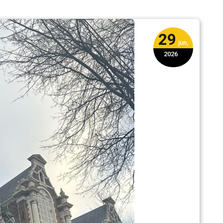
29
jun,
2026