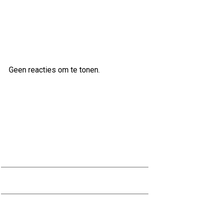
Laatste reacties
Geen reacties om te tonen.
Archief
augustus 2026
juli 2026
juni 2026