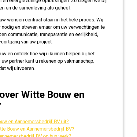
 en energiezuinige oplossingen. Zo dragen we bij
en en de samenleving als geheel.
uw wensen centraal staan in het hele proces. Wij
r nodig en streven ernaar om uw verwachtingen te
pen communicatie, transparantie en eerlijkheid,
voortgang van uw project.
w en ontdek hoe wij u kunnen helpen bij het
 uw partner kunt u rekenen op vakmanschap,
dat wij uitvoeren.
 over Witte Bouw en
V
Bouw en Aannemersbedrijf BV uit?
Witte Bouw en Aannemersbedrijf BV?
Aannemersbedrijf BV op hun werk?