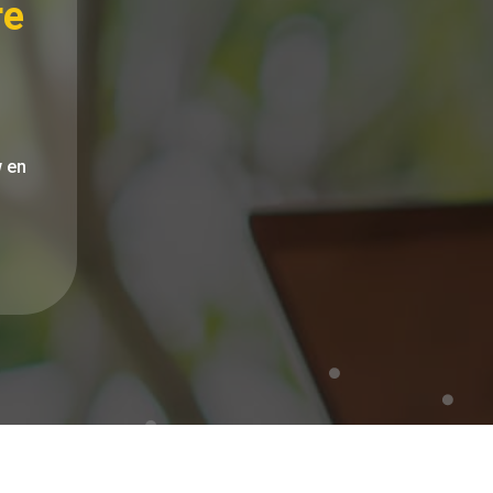
re
w en