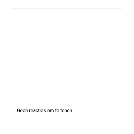
Nationaal Pakket Duurzaam Bouwen: De Weg
naar Een Groenere Toekomst
Kwaliteitsvol bouwen met Naessens
Bouwbedrijf
Laatste reacties
Geen reacties om te tonen.