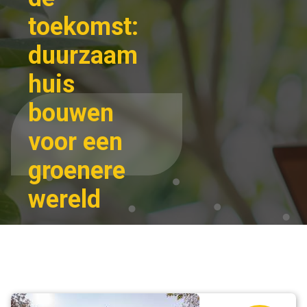
toekomst:
duurzaam
huis
bouwen
voor een
groenere
wereld
Stappen zetten
Home
naar de
toekomst:
woning
duurzaam huis
bouwen voor